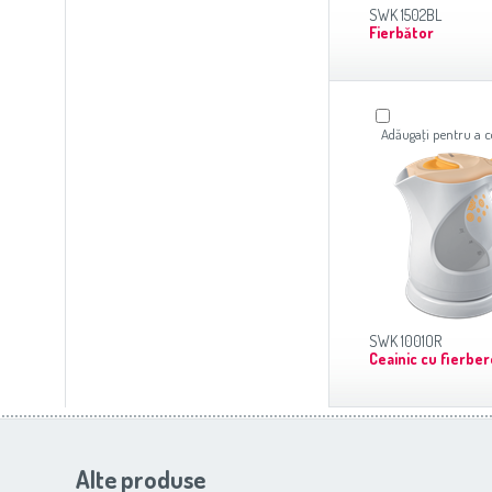
SWK 1502BL
Fierbător
Adăugaţi pentru a
SWK 1001OR
Ceainic cu fierber
Alte produse