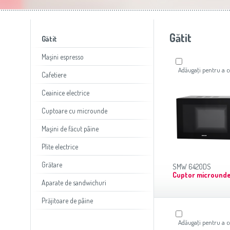
Slovenija
(Slovenščina)
Prăj
Switzerland
(Deutsch)
United Kingdom
(English)
Other Countries
(English)
Gătit
Gătit
Maşini espresso
Adăugaţi pentru a
Cafetiere
Ceainice electrice
Cuptoare cu microunde
Maşini de făcut pâine
Plite electrice
Grătare
SMW 6420DS
Cuptor micround
Aparate de sandwichuri
Prăjitoare de pâine
Adăugaţi pentru a