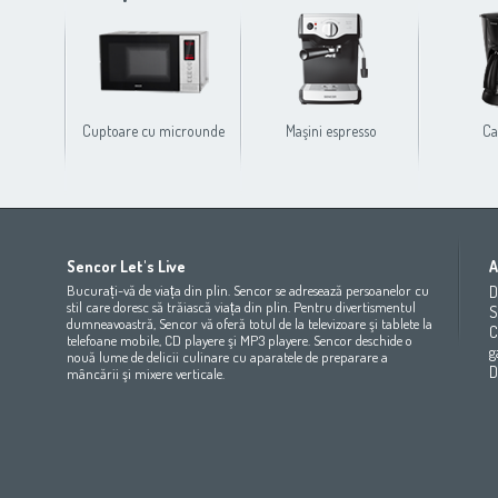
Cuptoare cu microunde
Maşini espresso
Ca
Africa
Asia
Europe
Sencor Let's Live
A
(عربي
(مصر
Bahrain
(عربي)
Беларусь
(ру́сский яз
Bucurați-vă de viața din plin. Sencor se adresează persoanelor cu
D
All countries
(English)
India
(English)
България
(български 
stil care doresc să trăiască viața din plin. Pentru divertismentul
S
dumneavoastră, Sencor vă oferă totul de la televizoare şi tablete la
All countries
(عربي)
Jordan
(عربي)
Česká republika
(čeština)
C
telefoane mobile, CD playere şi MP3 playere. Sencor deschide o
Maroc
(français)
Pakistan
(English)
Deutschland
(Deutsch)
g
nouă lume de delicii culinare cu aparatele de preparare a
Qatar
(عربي)
Eesti
(eesti keel)
D
mâncării şi mixere verticale.
All countries
(english)
Ελλάδα
(ελληνική)
All countries
Eي)
España
(español)
France
(français)
Hrvatska
(hrvatski)
Italia
(italiano)