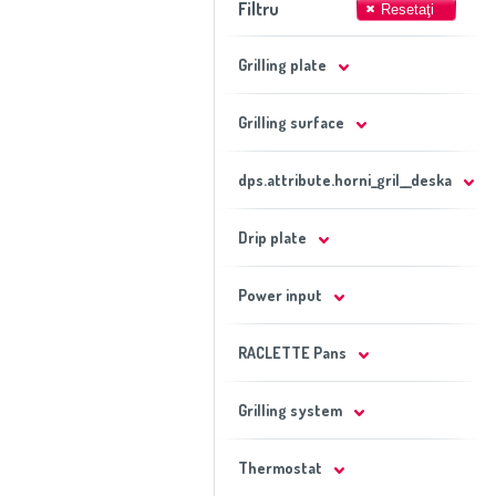
Filtru
Grilling plate
Grilling surface
dps.attribute.horni_gril__deska
Drip plate
Power input
RACLETTE Pans
Grilling system
Thermostat