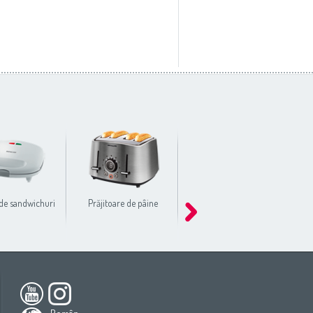
de sandwichuri
Prăjitoare de pâine
Plite electrice
ca
South America
All countries
(English)
All countries
(Deutsch)