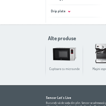
Drip plate
Alte produse
Cuptoare cu microunde
Maşini esp
Africa
Asia
Sencor Let's Live
(عربي
(مصر
Bahrain
(عربي)
Bucurați-vă de viața din plin. Sencor se adresează
All countries
(English)
India
(English)