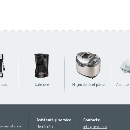
resso
Cafetiere
Maşini de făcut pâine
Aparate 
Europe
Oceania
North Ameri
Asistenţă şi service
Contacte
Беларусь
(ру́сский язы́к)
All countries
(English)
USA
(English)
 persoanelor cu
Descărcări
info@sencor.ro
България
(български език)
All countries
(Deutsch)
Canada
(English)