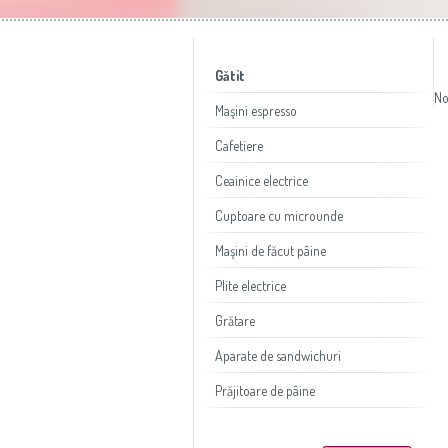
Gătit
No
Maşini espresso
Cafetiere
Ceainice electrice
Cuptoare cu microunde
Maşini de făcut pâine
Plite electrice
Grătare
Aparate de sandwichuri
Prăjitoare de pâine