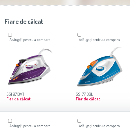
aer condiţionat
Slovenija
(Slovenščina)
Prăjitoare de pâine
Switzerland
(Deutsch)
United Kingdom
(English)
Other Countries
(English)
Fiare de călcat
Adăugaţi pentru a compara
Adăugaţi pentru a compara
SSI 8710VT
SSI 7710BL
Fier de călcat
Fier de călcat
Adăugaţi pentru a compara
Adăugaţi pentru a compara