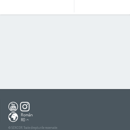
ca
South America
All countries
(English)
All countries
(Deutsch)
Român
RO
All countries
(español)
ish)
All countries
(ру́сский язы́к)
©SENCOR. Toate drepturile rezervate.