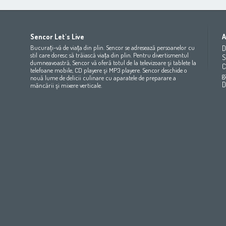
Africa
Asia
Europe
Sencor Let's Live
A
(عربي
(مصر
Bahrain
(عربي)
Беларусь
(ру́сский яз
Bucurați-vă de viața din plin. Sencor se adresează persoanelor cu
D
All countries
(English)
India
(English)
България
(български 
stil care doresc să trăiască viața din plin. Pentru divertismentul
S
dumneavoastră, Sencor vă oferă totul de la televizoare şi tablete la
All countries
(عربي)
Jordan
(عربي)
Česká republika
(čeština)
C
telefoane mobile, CD playere şi MP3 playere. Sencor deschide o
Maroc
(français)
Pakistan
(English)
Deutschland
(Deutsch)
g
nouă lume de delicii culinare cu aparatele de preparare a
Qatar
(عربي)
Eesti
(eesti keel)
D
mâncării şi mixere verticale.
All countries
(english)
Ελλάδα
(ελληνική)
All countries
Eي)
España
(español)
France
(français)
Hrvatska
(hrvatski)
Italia
(italiano)
Latvija
(latviešu valoda)
Magyarország
(magyar)
Polska
(polski)
România
(româna)
Росси́я
(ру́сский язы́к
Srbija
(srpski jezik)
Slovensko
(slovenčina)
Slovenija
(Slovenščina)
Suomi
(suomen kieli)