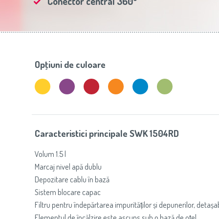
Conector central 360°
Slovenija
(Slovenščina)
Prăj
Switzerland
(Deutsch)
United Kingdom
(English)
Other Countries
(English)
Opţiuni de culoare
Caracteristici principale SWK 1504RD
Volum 1.5 l
Marcaj nivel apă dublu
Depozitare cablu în bază
Sistem blocare capac
Filtru pentru îndepărtarea impurităților și depunerilor, detașabi
Elementul de încălzire este ascuns sub o bază de oțel