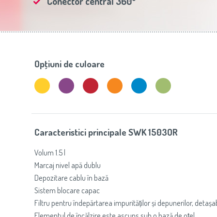
Conector central 360°
Slovenija
(Slovenščina)
Prăj
Switzerland
(Deutsch)
United Kingdom
(English)
Other Countries
(English)
Opţiuni de culoare
Caracteristici principale SWK 1503OR
Volum 1.5 l
Marcaj nivel apă dublu
Depozitare cablu în bază
Sistem blocare capac
Filtru pentru îndepărtarea impurităților și depunerilor, detașabi
Elementul de încălzire este ascuns sub o bază de oțel