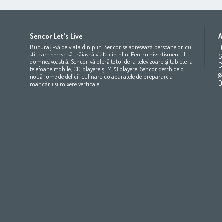
Africa
Asia
Europe
Sencor Let's Live
A
(عربي
(مصر
Bahrain
(عربي)
Беларусь
(ру́сский яз
Bucurați-vă de viața din plin. Sencor se adresează persoanelor cu
D
All countries
(English)
India
(English)
България
(български 
stil care doresc să trăiască viața din plin. Pentru divertismentul
S
dumneavoastră, Sencor vă oferă totul de la televizoare şi tablete la
All countries
(عربي)
Jordan
(عربي)
Česká republika
(čeština)
C
telefoane mobile, CD playere şi MP3 playere. Sencor deschide o
Maroc
(français)
Pakistan
(English)
Deutschland
(Deutsch)
g
nouă lume de delicii culinare cu aparatele de preparare a
Qatar
(عربي)
Eesti
(eesti keel)
D
mâncării şi mixere verticale.
All countries
(english)
Ελλάδα
(ελληνική)
All countries
Eي)
España
(español)
France
(français)
Hrvatska
(hrvatski)
Italia
(italiano)
Latvija
(latviešu valoda)
Magyarország
(magyar)
Polska
(polski)
România
(româna)
Росси́я
(ру́сский язы́к
Srbija
(srpski jezik)
Slovensko
(slovenčina)
Slovenija
(Slovenščina)
Suomi
(suomen kieli)