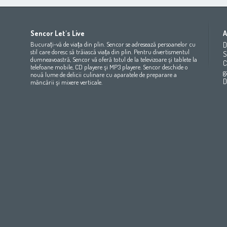
Africa
Asia
Europe
Sencor Let's Live
A
(عربي
(مصر
Bahrain
(عربي)
Беларусь
(ру́сский яз
Bucurați-vă de viața din plin. Sencor se adresează persoanelor cu
D
All countries
(English)
India
(English)
България
(български 
stil care doresc să trăiască viața din plin. Pentru divertismentul
S
dumneavoastră, Sencor vă oferă totul de la televizoare şi tablete la
All countries
(عربي)
Jordan
(عربي)
Česká republika
(čeština)
C
telefoane mobile, CD playere şi MP3 playere. Sencor deschide o
Maroc
(français)
Pakistan
(English)
Deutschland
(Deutsch)
g
nouă lume de delicii culinare cu aparatele de preparare a
Qatar
(عربي)
Eesti
(eesti keel)
D
mâncării şi mixere verticale.
All countries
(english)
Ελλάδα
(ελληνική)
All countries
Eي)
España
(español)
France
(français)
Hrvatska
(hrvatski)
Italia
(italiano)
Latvija
(latviešu valoda)
Magyarország
(magyar)
Polska
(polski)
România
(româna)
Росси́я
(ру́сский язы́к
Srbija
(srpski jezik)
Slovensko
(slovenčina)
Slovenija
(Slovenščina)
Suomi
(suomen kieli)