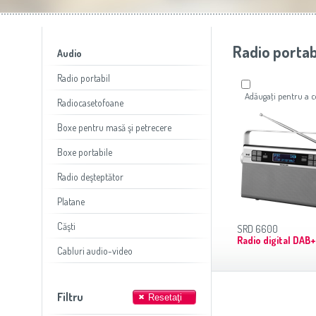
Slovenija
(Slovenščina)
Prăj
Switzerland
(Deutsch)
United Kingdom
(English)
Other Countries
(English)
Radio portab
Audio
Radio portabil
Adăugaţi pentru a
Radiocasetofoane
Boxe pentru masă şi petrecere
Boxe portabile
Radio deşteptător
Platane
Căşti
SRD 6600
Radio digital DAB+
Cabluri audio-video
Filtru