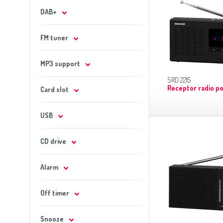
DAB+
FM tuner
MP3 support
SRD 2215
Receptor radio po
Card slot
USB
CD drive
Alarm
Off timer
Snooze