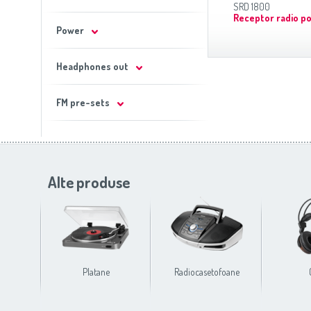
SRD 1800
Receptor radio po
Power
Headphones out
FM pre-sets
Alte produse
Platane
Radiocasetofoane