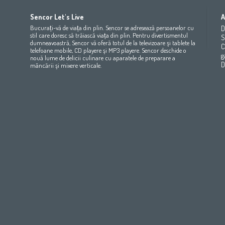
Africa
Asia
Europe
Sencor Let's Live
A
(عربي
(مصر
Bahrain
(عربي)
Беларусь
(ру́сский яз
Bucurați-vă de viața din plin. Sencor se adresează persoanelor cu
D
All countries
(English)
India
(English)
България
(български 
stil care doresc să trăiască viața din plin. Pentru divertismentul
S
dumneavoastră, Sencor vă oferă totul de la televizoare şi tablete la
All countries
(عربي)
Jordan
(عربي)
Česká republika
(čeština)
C
telefoane mobile, CD playere şi MP3 playere. Sencor deschide o
Maroc
(français)
Pakistan
(English)
Deutschland
(Deutsch)
g
nouă lume de delicii culinare cu aparatele de preparare a
Qatar
(عربي)
Eesti
(eesti keel)
D
mâncării şi mixere verticale.
All countries
(english)
Ελλάδα
(ελληνική)
All countries
Eي)
España
(español)
France
(français)
Hrvatska
(hrvatski)
Italia
(italiano)
Latvija
(latviešu valoda)
Magyarország
(magyar)
Polska
(polski)
România
(româna)
Росси́я
(ру́сский язы́к
Srbija
(srpski jezik)
Slovensko
(slovenčina)
Slovenija
(Slovenščina)
Suomi
(suomen kieli)
Switzerland
(Deutsch)
United Kingdom
(English)