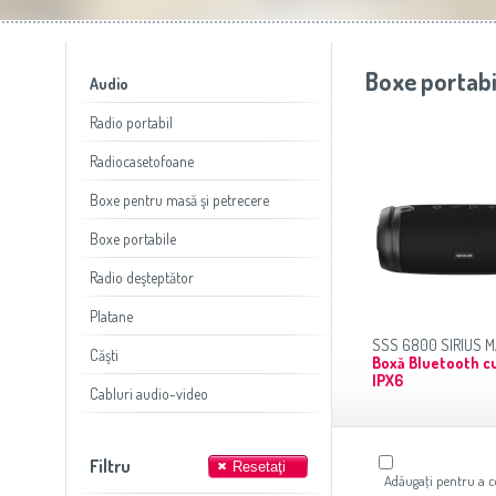
Slovenija
(Slovenščina)
Prăj
Switzerland
(Deutsch)
United Kingdom
(English)
Other Countries
(English)
Boxe portabi
Audio
Radio portabil
Radiocasetofoane
Boxe pentru masă şi petrecere
Boxe portabile
Radio deşteptător
Platane
SSS 6800 SIRIUS M
Căşti
Boxă Bluetooth cu
IPX6
Cabluri audio-video
Filtru
Adăugaţi pentru a