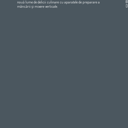
g
nouă lume de delicii culinare cu aparatele de preparare a
Qatar
(عربي)
Eesti
(eesti keel)
D
mâncării şi mixere verticale.
All countries
(english)
Ελλάδα
(ελληνική)
All countries
Eي)
España
(español)
France
(français)
Hrvatska
(hrvatski)
Italia
(italiano)
Latvija
(latviešu valoda)
Magyarország
(magyar)
Polska
(polski)
România
(româna)
Росси́я
(ру́сский язы́к
Srbija
(srpski jezik)
Slovensko
(slovenčina)
Slovenija
(Slovenščina)
Suomi
(suomen kieli)
Switzerland
(Deutsch)
United Kingdom
(English)
Other Countries
(English)