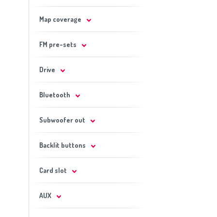
Map coverage
FM pre-sets
Drive
Bluetooth
Subwoofer out
Backlit buttons
Card slot
AUX