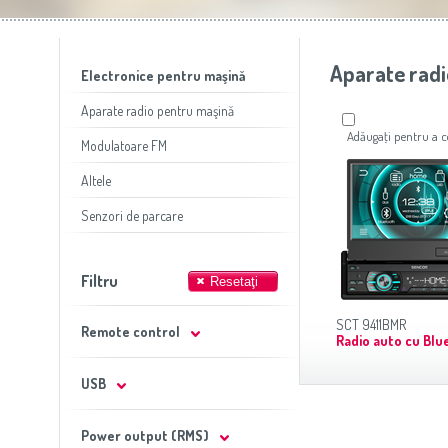
Slovenija
(Slovenščina)
Prăj
Switzerland
(Deutsch)
United Kingdom
(English)
Other Countries
(English)
Aparate radi
Electronice pentru maşină
Aparate radio pentru maşină
Adăugaţi pentru a
Modulatoare FM
Altele
Senzori de parcare
Filtru
SCT 9411BMR
Remote control
Radio auto cu Blu
USB
Power output (RMS)