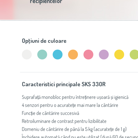
recipientelor
Slovenija
(Slovenščina)
Prăj
Switzerland
(Deutsch)
United Kingdom
(English)
Other Countries
(English)
Opţiuni de culoare
Caracteristici principale SKS 33OR
Suprafață monobloc pentru întreținere ușoară și igienică
4 senzori pentru o acuratețe mai mare la cântărire
Funcție de cântărire succesivă
Retroiluminare de contrast pentru lizibilitate
Domeniu de cântărire de până la 5 kg (acuratețe de 1 g)
Închidere automată când nu este utilizat (după 60 de secun