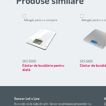
Produse similare
Adăugaţi pentru a compara
Adăugaţi pentru a 
SKS 6000
SKS 5400
Cântar de bucătărie pentru
Cântar de bucătă
dietă
Africa
Asia
Europe
Sencor Let's Live
A
(عربي
(مصر
Bahrain
(عربي)
Беларусь
(ру́сский яз
Bucurați-vă de viața din plin. Sencor se adresează persoanelor cu
D