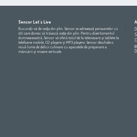
Africa
Asia
Europe
Sencor Let's Live
A
(عربي
(مصر
Bahrain
(عربي)
Беларусь
(ру́сский яз
Bucurați-vă de viața din plin. Sencor se adresează persoanelor cu
D
All countries
(English)
India
(English)
България
(български 
stil care doresc să trăiască viața din plin. Pentru divertismentul
S
dumneavoastră, Sencor vă oferă totul de la televizoare şi tablete la
All countries
(عربي)
Jordan
(عربي)
Česká republika
(čeština)
C
telefoane mobile, CD playere şi MP3 playere. Sencor deschide o
Maroc
(français)
Pakistan
(English)
Deutschland
(Deutsch)
g
nouă lume de delicii culinare cu aparatele de preparare a
Qatar
(عربي)
Eesti
(eesti keel)
D
mâncării şi mixere verticale.
All countries
(english)
Ελλάδα
(ελληνική)
All countries
Eي)
España
(español)
France
(français)
Hrvatska
(hrvatski)
Italia
(italiano)
Latvija
(latviešu valoda)
Magyarország
(magyar)
Polska
(polski)
România
(româna)
Росси́я
(ру́сский язы́к
Srbija
(srpski jezik)
Slovensko
(slovenčina)
Slovenija
(Slovenščina)
Suomi
(suomen kieli)