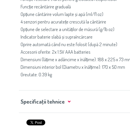
Funcție recântărire graduală
Opțiune cântărire volum lapte și apă (ml/fl:oz)
4 senzori pentru acuratețe crescută la cântărire
Opțiune de selectare a unităților de măsură (g/lb:oz)
Indicator baterie slabă și supraîncărcare
Oprire automată când nu este folosit (după 2 minute)
Accesorii oferite: 2x 1.5V AAA batteries
Dimensiuni (lățime x adâncime x înălțime): 188 x 225 x 73 
Dimensiuni interior bol (Diametru x înălțime): 170 x 50 mm
Greutate: 0.39 kg
Specificaţii tehnice