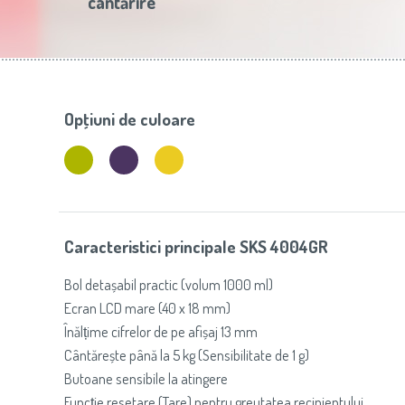
cântărire
Slovenija
(Slovenščina)
Prăj
Switzerland
(Deutsch)
United Kingdom
(English)
Other Countries
(English)
Opţiuni de culoare
Caracteristici principale SKS 4004GR
Bol detașabil practic (volum 1000 ml)
Ecran LCD mare (40 x 18 mm)
Înălțime cifrelor de pe afișaj 13 mm
Cântărește până la 5 kg (Sensibilitate de 1 g)
Butoane sensibile la atingere
Funcție resetare (Tare) pentru greutatea recipientului