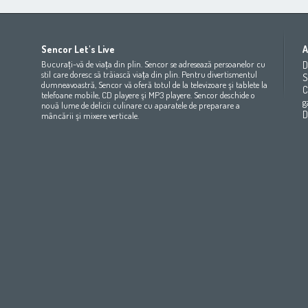
Africa
Asia
Europe
Sencor Let's Live
A
(عربي
(مصر
Bahrain
(عربي)
Беларусь
(ру́сский яз
Bucurați-vă de viața din plin. Sencor se adresează persoanelor cu
D
All countries
(English)
India
(English)
България
(български 
stil care doresc să trăiască viața din plin. Pentru divertismentul
S
dumneavoastră, Sencor vă oferă totul de la televizoare şi tablete la
All countries
(عربي)
Jordan
(عربي)
Česká republika
(čeština)
C
telefoane mobile, CD playere şi MP3 playere. Sencor deschide o
Maroc
(français)
Pakistan
(English)
Deutschland
(Deutsch)
g
nouă lume de delicii culinare cu aparatele de preparare a
Qatar
(عربي)
Eesti
(eesti keel)
D
mâncării şi mixere verticale.
All countries
(english)
Ελλάδα
(ελληνική)
All countries
Eي)
España
(español)
France
(français)
Hrvatska
(hrvatski)
Italia
(italiano)
Latvija
(latviešu valoda)
Magyarország
(magyar)
Polska
(polski)
România
(româna)
Росси́я
(ру́сский язы́к
Srbija
(srpski jezik)
Slovensko
(slovenčina)
Slovenija
(Slovenščina)
Suomi
(suomen kieli)