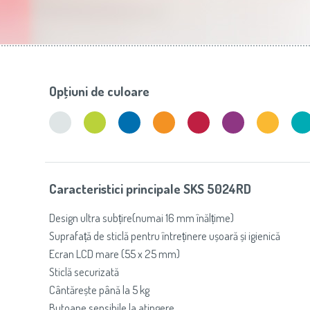
Slovenija
(Slovenščina)
Prăj
Switzerland
(Deutsch)
United Kingdom
(English)
Other Countries
(English)
Opţiuni de culoare
Caracteristici principale SKS 5024RD
Design ultra subțire(numai 16 mm înălțime)
Suprafață de sticlă pentru întreținere ușoară și igienică
Ecran LCD mare (55 x 25 mm)
Sticlă securizată
Cântărește până la 5 kg
Butoane sensibile la atingere