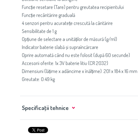
Funcție resetare (Tare) pentru greutatea recipientului
Funcție recântărire graduală
4 senzori pentru acuratețe crescută la cântărire
Sensibilitate de 1 g
Opțiune de selectare a unităților de măsură (g/ml)
Indicator baterie slabă și supraîncărcare
Oprire automată când nu este folosit (după 60 secunde)
Accesorii oferite: 1x 3V baterie litiu (CR 2032)
Dimensiuni (lățime x adâncime x înălțime): 201 x 184 x 16 mm
Greutate: 0.49 kg
Specificaţii tehnice