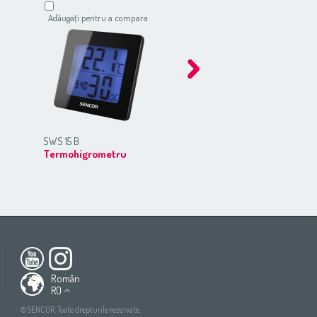
Adăugaţi pentru a compara
Adăugaţi pentru a compar
SWS 15 B
SWS 9700
Termohigrometru
Staţie meteorologică
profesională
ca
South America
All countries
(English)
All countries
(Deutsch)
Român
RO
All countries
(español)
ish)
All countries
(ру́сский язы́к)
©SENCOR. Toate drepturile rezervate.