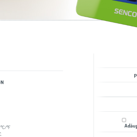
aer condiţionat
Slovenija
(Slovenščina)
Prăjitoare de pâine
Switzerland
(Deutsch)
United Kingdom
(English)
Other Countries
(English)
P
GN
Adăug
e °C/°F
C.