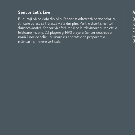
Africa
Asia
Europe
Sencor Let's Live
A
(عربي
(مصر
Bahrain
(عربي)
Беларусь
(ру́сский яз
Bucurați-vă de viața din plin. Sencor se adresează persoanelor cu
D
All countries
(English)
India
(English)
България
(български 
stil care doresc să trăiască viața din plin. Pentru divertismentul
S
dumneavoastră, Sencor vă oferă totul de la televizoare şi tablete la
All countries
(عربي)
Jordan
(عربي)
Česká republika
(čeština)
C
telefoane mobile, CD playere şi MP3 playere. Sencor deschide o
Maroc
(français)
Pakistan
(English)
Deutschland
(Deutsch)
g
nouă lume de delicii culinare cu aparatele de preparare a
Qatar
(عربي)
Eesti
(eesti keel)
D
mâncării şi mixere verticale.
All countries
(english)
Ελλάδα
(ελληνική)
All countries
Eي)
España
(español)
France
(français)
Hrvatska
(hrvatski)
Italia
(italiano)
Latvija
(latviešu valoda)
Magyarország
(magyar)
Polska
(polski)
România
(româna)
Росси́я
(ру́сский язы́к
Srbija
(srpski jezik)
Slovensko
(slovenčina)
Slovenija
(Slovenščina)
Suomi
(suomen kieli)
Switzerland
(Deutsch)