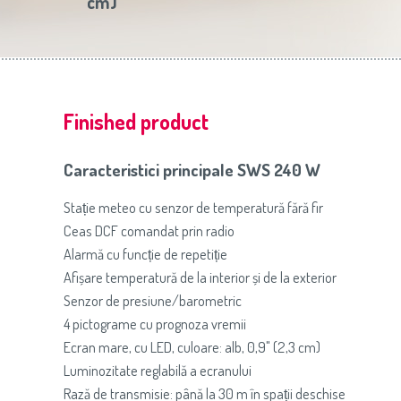
cm)
Slovenija
(Slovenščina)
Prăj
Switzerland
(Deutsch)
United Kingdom
(English)
Other Countries
(English)
Finished product
Caracteristici principale SWS 240 W
Stație meteo cu senzor de temperatură fără fir
Ceas DCF comandat prin radio
Alarmă cu funcție de repetiție
Afișare temperatură de la interior și de la exterior
Senzor de presiune/barometric
4 pictograme cu prognoza vremii
Ecran mare, cu LED, culoare: alb, 0,9" (2,3 cm)
Luminozitate reglabilă a ecranului
Rază de transmisie: până la 30 m în spații deschise