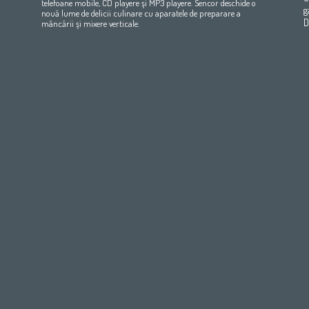
telefoane mobile, CD playere şi MP3 playere. Sencor deschide o
Maroc
(français)
Pakistan
(English)
Deutschland
(Deutsch)
g
nouă lume de delicii culinare cu aparatele de preparare a
Qatar
(عربي)
Eesti
(eesti keel)
D
mâncării şi mixere verticale.
All countries
(english)
Ελλάδα
(ελληνική)
All countries
Eي)
España
(español)
France
(français)
Hrvatska
(hrvatski)
Italia
(italiano)
Latvija
(latviešu valoda)
Magyarország
(magyar)
Polska
(polski)
România
(româna)
Росси́я
(ру́сский язы́к
Srbija
(srpski jezik)
Slovensko
(slovenčina)
Slovenija
(Slovenščina)
Suomi
(suomen kieli)
Switzerland
(Deutsch)
United Kingdom
(English)
Other Countries
(English)