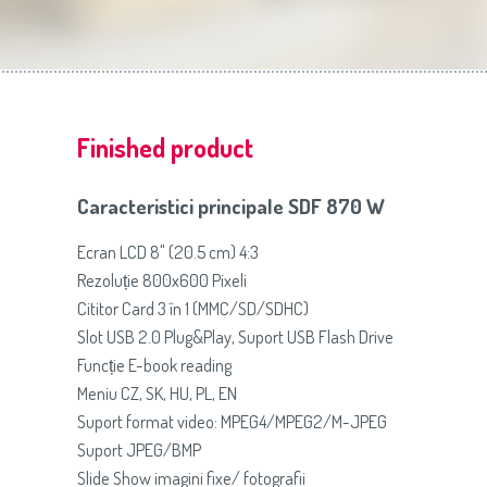
Slovenija
(Slovenščina)
Prăj
Switzerland
(Deutsch)
United Kingdom
(English)
Other Countries
(English)
Finished product
Caracteristici principale SDF 870 W
Ecran LCD 8" (20.5 cm) 4:3
Rezoluție 800x600 Pixeli
Cititor Card 3 în 1 (MMC/SD/SDHC)
Slot USB 2.0 Plug&Play, Suport USB Flash Drive
Funcție E-book reading
Meniu CZ, SK, HU, PL, EN
Suport format video: MPEG4/MPEG2/M-JPEG
Suport JPEG/BMP
Slide Show imagini fixe/ fotografii