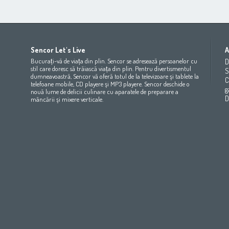
Africa
Asia
Europe
Sencor Let's Live
A
(عربي
(مصر
Bahrain
(عربي)
Беларусь
(ру́сский яз
Bucurați-vă de viața din plin. Sencor se adresează persoanelor cu
D
All countries
(English)
India
(English)
България
(български 
stil care doresc să trăiască viața din plin. Pentru divertismentul
S
dumneavoastră, Sencor vă oferă totul de la televizoare şi tablete la
All countries
(عربي)
Jordan
(عربي)
Česká republika
(čeština)
C
telefoane mobile, CD playere şi MP3 playere. Sencor deschide o
Maroc
(français)
Pakistan
(English)
Deutschland
(Deutsch)
g
nouă lume de delicii culinare cu aparatele de preparare a
Qatar
(عربي)
Eesti
(eesti keel)
D
mâncării şi mixere verticale.
All countries
(english)
Ελλάδα
(ελληνική)
All countries
Eي)
España
(español)
France
(français)
Hrvatska
(hrvatski)
Italia
(italiano)
Latvija
(latviešu valoda)
Magyarország
(magyar)
Polska
(polski)
România
(româna)
Росси́я
(ру́сский язы́к
Srbija
(srpski jezik)
Slovensko
(slovenčina)