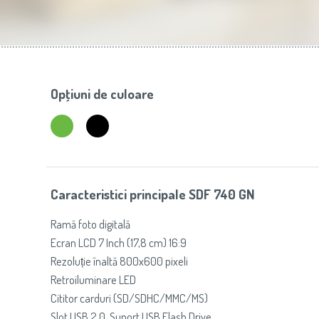
Slovenija
(Slovenščina)
Prăj
Switzerland
(Deutsch)
United Kingdom
(English)
Other Countries
(English)
Opţiuni de culoare
Caracteristici principale SDF 740 GN
Ramă foto digitală
Ecran LCD 7 Inch (17,8 cm) 16:9
Rezoluție înaltă 800x600 pixeli
Retroiluminare LED
Cititor carduri (SD/SDHC/MMC/MS)
Slot USB 2.0, Suport USB Flash Drive