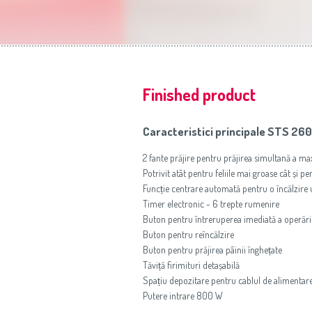
Finished product
Caracteristici principale STS 26
2 fante prăjire pentru prăjirea simultană a m
Potrivit atât pentru feliile mai groase cât și pe
Funcție centrare automată pentru o încălzire un
Timer electronic - 6 trepte rumenire
Buton pentru întreruperea imediată a operări
Buton pentru reîncălzire
Buton pentru prăjirea pâinii înghețate
Tăviță firimituri detașabilă
Spațiu depozitare pentru cablul de alimentar
Putere intrare 800 W