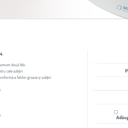
aer condiţionat
Slovenija
(Slovenščina)
Prăjitoare de pâine
Switzerland
(Deutsch)
United Kingdom
(English)
Other Countries
(English)
04
aximum două felii
P
ntru cele subțiri
iformă a feliilor groase și subțiri
i
e
Adăug