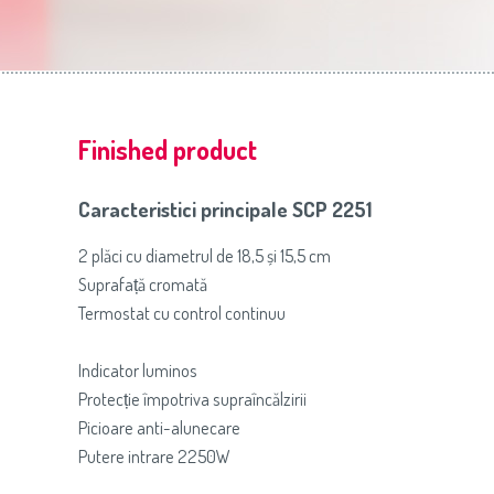
Slovenija
(Slovenščina)
Prăj
Switzerland
(Deutsch)
United Kingdom
(English)
Other Countries
(English)
Finished product
Caracteristici principale SCP 2251
2 plăci cu diametrul de 18,5 și 15,5 cm
Suprafață cromată
Termostat cu control continuu
Indicator luminos
Protecție împotriva supraîncălzirii
Picioare anti-alunecare
Putere intrare 2250W