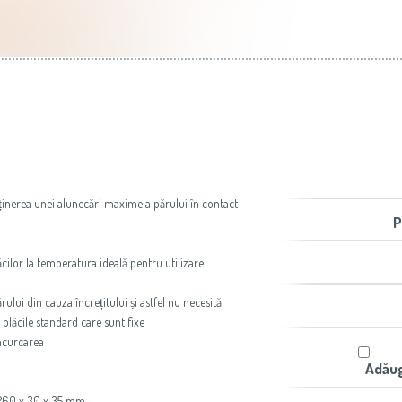
aer condiţionat
Slovenija
(Slovenščina)
Prăjitoare de pâine
Switzerland
(Deutsch)
United Kingdom
(English)
Other Countries
(English)
inerea unei alunecări maxime a părului în contact
P
cilor la temperatura ideală pentru utilizare
rului din cauza încrețitului și astfel nu necesită
plăcile standard care sunt fixe
încurcarea
Adăug
 260 x 30 x 35 mm