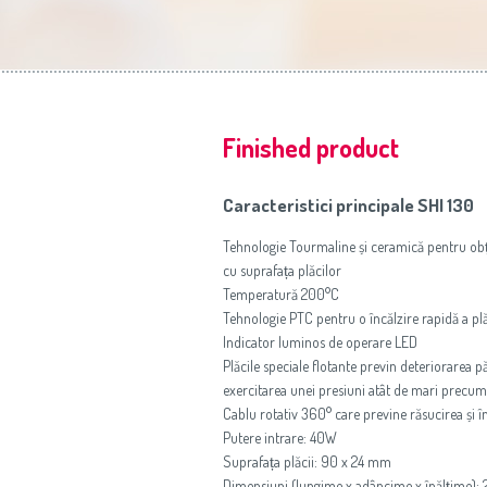
Finished product
Caracteristici principale SHI 130
Tehnologie Tourmaline și ceramică pentru obț
cu suprafața plăcilor
Temperatură 200°C
Tehnologie PTC pentru o încălzire rapidă a plă
Indicator luminos de operare LED
Plăcile speciale flotante previn deteriorarea pă
exercitarea unei presiuni atât de mari precum 
Cablu rotativ 360° care previne răsucirea și 
Putere intrare: 40W
Suprafața plăcii: 90 x 24 mm
Dimensiuni (lungime x adâncime x înălțime):