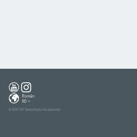
ca
South America
All countries
(English)
All countries
(Deutsch)
Român
RO
All countries
(español)
ish)
All countries
(ру́сский язы́к)
©SENCOR. Toate drepturile rezervate.
tsch)
All countries
(عربي)
añol)
сский язы́к)
(عربي)