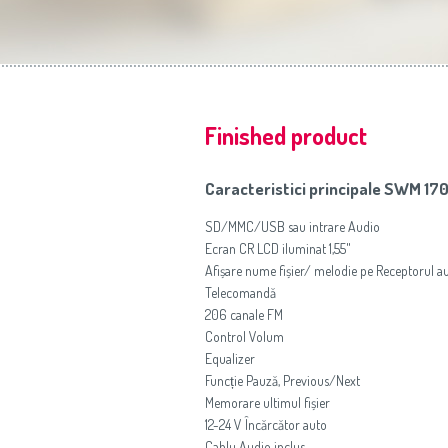
Finished product
Caracteristici principale SWM 17
SD/MMC/USB sau intrare Audio
Ecran CR LCD iluminat 1,55"
Afișare nume fișier/ melodie pe Receptorul 
Telecomandă
206 canale FM
Control Volum
Equalizer
Funcție Pauză, Previous/Next
Memorare ultimul fișier
12-24 V Încărcător auto
Cablu Audio inclus