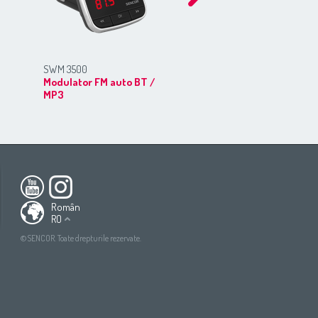
SWM 3535
SWM 3500
Modulator FM auto BT
Modulator FM auto BT /
MP3
MP3
ca
South America
All countries
(English)
All countries
(Deutsch)
Român
RO
All countries
(español)
ish)
All countries
(ру́сский язы́к)
©SENCOR. Toate drepturile rezervate.
tsch)
All countries
(عربي)
añol)
сский язы́к)
(عربي)