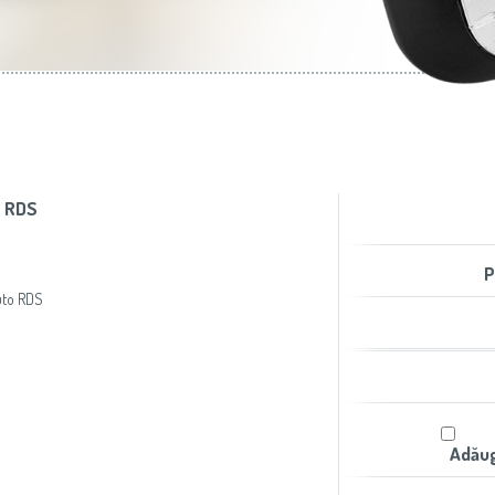
aer condiţionat
Slovenija
(Slovenščina)
Prăjitoare de pâine
Switzerland
(Deutsch)
United Kingdom
(English)
Other Countries
(English)
0 RDS
P
auto RDS
Adăug