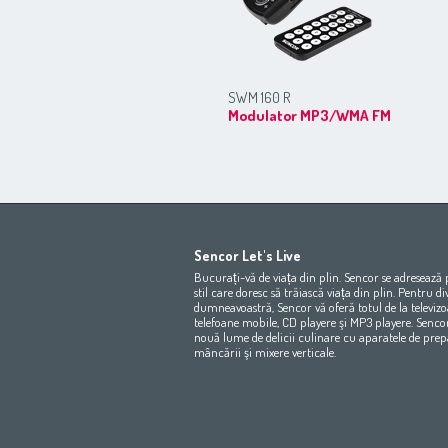
SWM 160 R
Modulator MP3/WMA FM
Africa
Asia
Sencor Let's Live
(عربي
(مصر
Bahrain
(عربي)
Bucurați-vă de viața din plin. Sencor se adresează
All countries
(English)
India
(English)
stil care doresc să trăiască viața din plin. Pentru d
dumneavoastră, Sencor vă oferă totul de la televizoa
All countries
(عربي)
Jordan
(عربي)
telefoane mobile, CD playere şi MP3 playere. Senco
Maroc
(français)
Pakistan
(English)
nouă lume de delicii culinare cu aparatele de prep
Qatar
(عربي)
mâncării şi mixere verticale.
All countries
(english)
All countries
Eي)