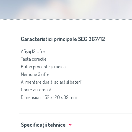
Slovenija
(Slovenščina)
Prăj
Switzerland
(Deutsch)
United Kingdom
(English)
Other Countries
(English)
Caracteristici principale SEC 367/12
Afișaj 12 cifre
Tasta corecție
Buton procente și radical
Memorie 3 cifre
Alimentare duală: solară și baterii
Oprire automată
Dimensiuni: 152 x 120 x 39 mm
Specificaţii tehnice