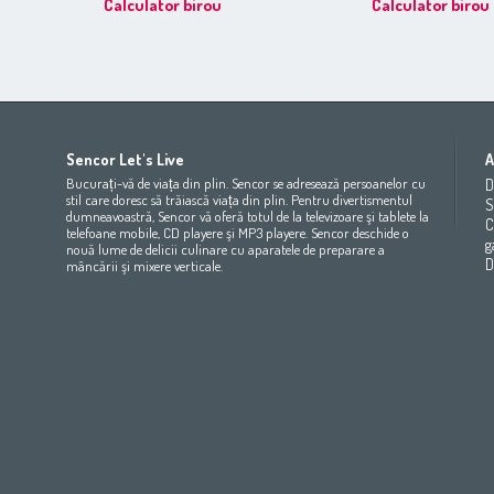
Calculator birou
Calculator birou
Africa
Asia
Europe
Sencor Let's Live
A
(عربي
(مصر
Bahrain
(عربي)
Беларусь
(ру́сский яз
Bucurați-vă de viața din plin. Sencor se adresează persoanelor cu
D
All countries
(English)
India
(English)
България
(български 
stil care doresc să trăiască viața din plin. Pentru divertismentul
S
dumneavoastră, Sencor vă oferă totul de la televizoare şi tablete la
All countries
(عربي)
Jordan
(عربي)
Česká republika
(čeština)
C
telefoane mobile, CD playere şi MP3 playere. Sencor deschide o
Maroc
(français)
Pakistan
(English)
Deutschland
(Deutsch)
g
nouă lume de delicii culinare cu aparatele de preparare a
Qatar
(عربي)
Eesti
(eesti keel)
D
mâncării şi mixere verticale.
All countries
(english)
Ελλάδα
(ελληνική)
All countries
Eي)
España
(español)
France
(français)
Hrvatska
(hrvatski)
Italia
(italiano)
Latvija
(latviešu valoda)
Magyarország
(magyar)
Polska
(polski)
România
(româna)
Росси́я
(ру́сский язы́к