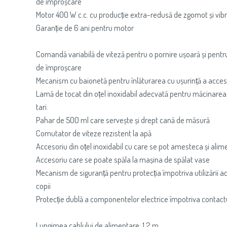
de împroșcare
Motor 400 W c.c. cu producție extra-redusă de zgomot și vibra
Garanție de 6 ani pentru motor
Comandă variabilă de viteză pentru o pornire ușoară și pentr
de împroșcare
Mecanism cu baionetă pentru înlăturarea cu ușurință a acce
Lamă de tocat din oțel inoxidabil adecvată pentru măcinarea 
tari.
Pahar de 500 ml care servește și drept cană de măsură
Comutator de viteze rezistent la apă
Accesoriu din oțel inoxidabil cu care se pot amesteca și alime
Accesoriu care se poate spăla la mașina de spălat vase
Mecanism de siguranță pentru protecția împotriva utilizării a
copii
Protecție dublă a componentelor electrice împotriva contact
Lungimea cablului de alimentare: 1,2 m