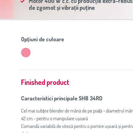
Motor 400 W c.c. cu producție extra-redus
Slovenija
(Slovenščina)
Prăj
de zgomot și vibrații puține
Switzerland
(Deutsch)
United Kingdom
(English)
Other Countries
(English)
Opţiuni de culoare
Finished product
Caracteristici principale SHB 34RD
Cel mai subțire blender de mână de pe piață – diametrul mâ
42 cm – pentru o manipulare ușoară
Comandă variabilă de viteză pentru o pornire ușoară și pentr