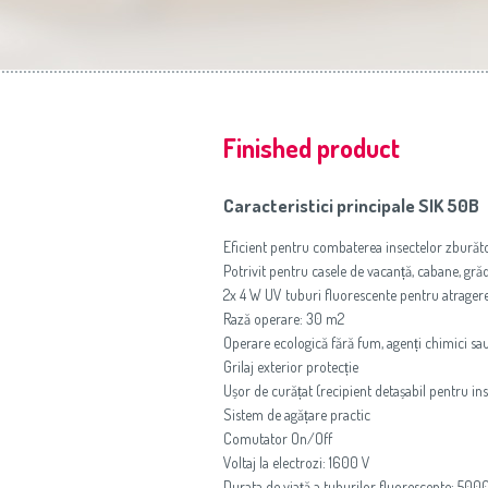
Finished product
Caracteristici principale SIK 50B
Eficient pentru combaterea insectelor zburăt
Potrivit pentru casele de vacanță, cabane, grădi
2x 4 W UV tuburi fluorescente pentru atrager
Rază operare: 30 m2
Operare ecologică fără fum, agenți chimici sa
Grilaj exterior protecție
Ușor de curățat (recipient detașabil pentru in
Sistem de agățare practic
Comutator On/Off
Voltaj la electrozi: 1600 V
Durata de viață a tuburilor fluorescente: 500