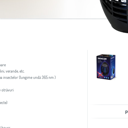
aer condiţionat
Slovenija
(Slovenščina)
Prăjitoare de pâine
Switzerland
(Deutsch)
United Kingdom
(English)
Other Countries
(English)
oare
ni, verande, etc.
ea insectelor (lungime undă 365 nm )
u otrăvuri
secte)
P
0 hours