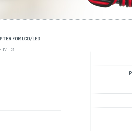
aer condiţionat
Slovenija
(Slovenščina)
Prăjitoare de pâine
Switzerland
(Deutsch)
United Kingdom
(English)
Other Countries
(English)
DAPTER FOR LCD/LED
to TV LCD
P