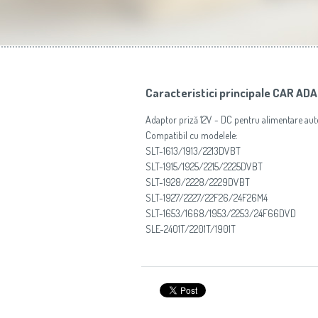
Caracteristici principale CAR A
Adaptor priză 12V - DC pentru alimentare au
Compatibil cu modelele:
SLT-1613/1913/2213DVBT
SLT-1915/1925/2215/2225DVBT
SLT-1928/2228/2229DVBT
SLT-1927/2227/22F26/24F26M4
SLT-1653/1668/1953/2253/24F66DVD
SLE-2401T/2201T/1901T