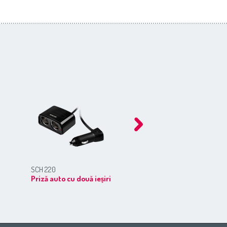
SCH 220
SCA MH01
Priză auto cu două ieșiri
Suportul pentru tele
mobile