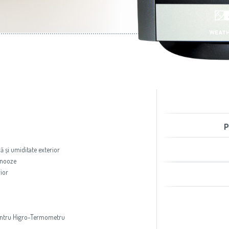
aer condiţionat
Slovenija
(Slovenščina)
Prăjitoare de pâine
Switzerland
(Deutsch)
United Kingdom
(English)
Other Countries
(English)
P
ă și umiditate exterior
Snooze
rior
ntru Higro-Termometru