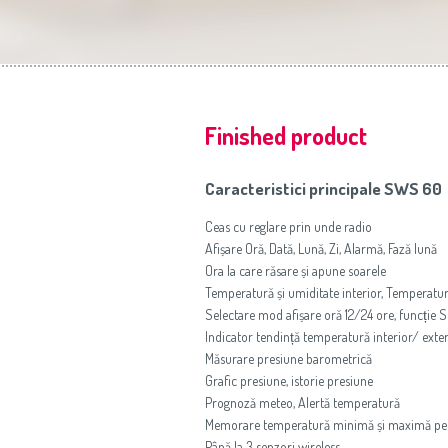
Finished product
Caracteristici principale SWS 60
Ceas cu reglare prin unde radio
Afișare Oră, Dată, Lună, Zi, Alarmă, Fază lună
Ora la care răsare și apune soarele
Temperatură și umiditate interior, Temperatur
Selectare mod afișare oră 12/24 ore, funcție 
Indicator tendință temperatură interior/ exte
Măsurare presiune barometrică
Grafic presiune, istorie presiune
Prognoză meteo, Alertă temperatură
Memorare temperatură minimă și maximă pe
Până la 3 senzori wireless