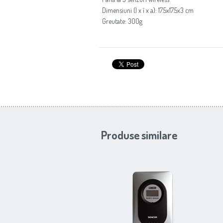
Dimensiuni (l x î x a): 17.5x17.5x3 cm
Greutate: 300g
Produse similare