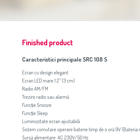
Slovenija
(Slovenščina)
Prăj
Switzerland
(Deutsch)
United Kingdom
(English)
Other Countries
(English)
Finished product
Caracteristici principale SRC 108 S
Ecran cu design elegant
Ecran LED mare 1.2" (3 cm)
Radio AM/FM
Trezire radio sau alarmă
Funcție Snooze
Funcție Sleep
Luminozitate ecran ajustabilă
Sistem comutare operare baterie timp de o oră 9V (Bateria n
Sursă alimentare: AC 230V/50 Hz