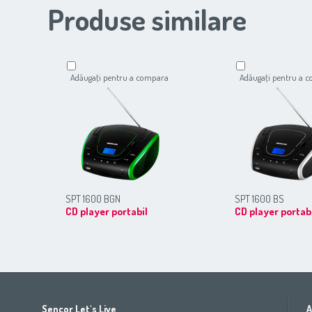
Produse similare
Adăugaţi pentru a compara
Adăugaţi pentru a 
SPT 1600 BGN
SPT 1600 BS
CD player portabil
CD player portab
Africa
Asia
Europe
Sencor Let's Live
A