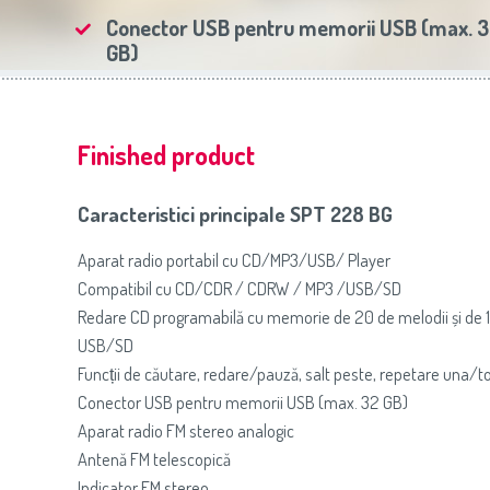
Slovenija
(Slovenščina)
Prăj
Conector USB pentru memorii USB (max. 
Switzerland
(Deutsch)
GB)
United Kingdom
(English)
Other Countries
(English)
Finished product
Caracteristici principale SPT 228 BG
Aparat radio portabil cu CD/MP3/USB/ Player
Compatibil cu CD/CDR / CDRW / MP3 /USB/SD
Redare CD programabilă cu memorie de 20 de melodii și de 
USB/SD
Funcții de căutare, redare/pauză, salt peste, repetare una/t
Conector USB pentru memorii USB (max. 32 GB)
Aparat radio FM stereo analogic
Antenă FM telescopică
Indicator FM stereo