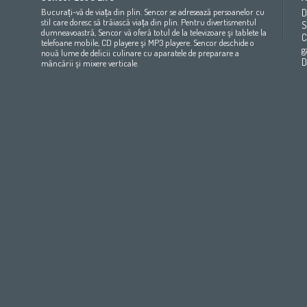
(عربي
(مصر
Bahrain
(عربي)
Беларусь
(ру́сский яз
Bucurați-vă de viața din plin. Sencor se adresează persoanelor cu
D
All countries
(English)
India
(English)
България
(български 
stil care doresc să trăiască viața din plin. Pentru divertismentul
S
dumneavoastră, Sencor vă oferă totul de la televizoare şi tablete la
All countries
(عربي)
Jordan
(عربي)
Česká republika
(čeština)
C
telefoane mobile, CD playere şi MP3 playere. Sencor deschide o
Maroc
(français)
Pakistan
(English)
Deutschland
(Deutsch)
g
nouă lume de delicii culinare cu aparatele de preparare a
Qatar
(عربي)
Eesti
(eesti keel)
D
mâncării şi mixere verticale.
All countries
(english)
Ελλάδα
(ελληνική)
All countries
Eي)
España
(español)
France
(français)
Hrvatska
(hrvatski)
Italia
(italiano)
Latvija
(latviešu valoda)
Magyarország
(magyar)
Polska
(polski)
România
(româna)
Росси́я
(ру́сский язы́к
Srbija
(srpski jezik)
Slovensko
(slovenčina)
Slovenija
(Slovenščina)
Suomi
(suomen kieli)
Switzerland
(Deutsch)
United Kingdom
(English)
Other Countries
(English)