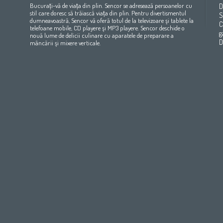
(عربي
(مصر
Bahrain
(عربي)
Беларусь
(ру́сский яз
Bucurați-vă de viața din plin. Sencor se adresează persoanelor cu
D
All countries
(English)
India
(English)
България
(български 
stil care doresc să trăiască viața din plin. Pentru divertismentul
S
dumneavoastră, Sencor vă oferă totul de la televizoare şi tablete la
All countries
(عربي)
Jordan
(عربي)
Česká republika
(čeština)
C
telefoane mobile, CD playere şi MP3 playere. Sencor deschide o
Maroc
(français)
Pakistan
(English)
Deutschland
(Deutsch)
g
nouă lume de delicii culinare cu aparatele de preparare a
Qatar
(عربي)
Eesti
(eesti keel)
D
mâncării şi mixere verticale.
All countries
(english)
Ελλάδα
(ελληνική)
All countries
Eي)
España
(español)
France
(français)
Hrvatska
(hrvatski)
Italia
(italiano)
Latvija
(latviešu valoda)
Magyarország
(magyar)
Polska
(polski)
România
(româna)
Росси́я
(ру́сский язы́к
Srbija
(srpski jezik)
Slovensko
(slovenčina)
Slovenija
(Slovenščina)
Suomi
(suomen kieli)
Switzerland
(Deutsch)
United Kingdom
(English)
Other Countries
(English)