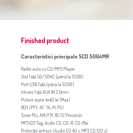
Slovenija
(Slovenščina)
Prăj
Switzerland
(Deutsch)
United Kingdom
(English)
Other Countries
(English)
Finished product
Caracteristici principale SCD 5064MR
Radio auto cu CD/MP3 Player
Slot față SD/SDHC (până la 32GB)
Port USB față (până la 32GB)
Intrare față AUX IN 3.5mm
Putere ieșire 4x40 W (Max)
RDS (PTY, AF, TA, PI, PS)
Tuner PLL AM/FM, 18/12 Presetări
MP3 ID3 Tag, Audio CD, CD-R, CD-RW
Protecție antișoc (Audio CD 40 s, MP3 CD 120 s)