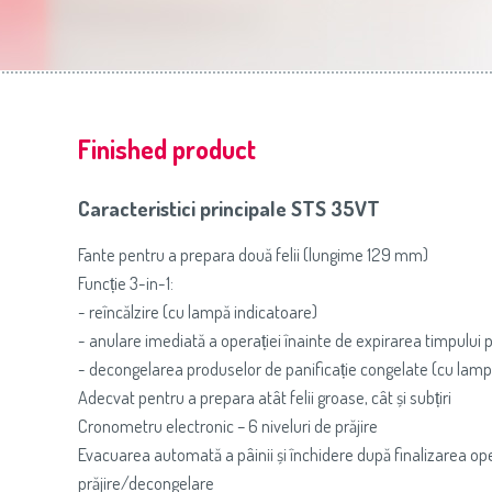
Slovenija
(Slovenščina)
Prăj
Switzerland
(Deutsch)
United Kingdom
(English)
Other Countries
(English)
Finished product
Caracteristici principale STS 35VT
Fante pentru a prepara două felii (lungime 129 mm)
Funcție 3-in-1:
- reîncălzire (cu lampă indicatoare)
- anulare imediată a operației înainte de expirarea timpului p
- decongelarea produselor de panificație congelate (cu lamp
Adecvat pentru a prepara atât felii groase, cât și subțiri
Cronometru electronic – 6 niveluri de prăjire
Evacuarea automată a pâinii și închidere după finalizarea ope
prăjire/decongelare