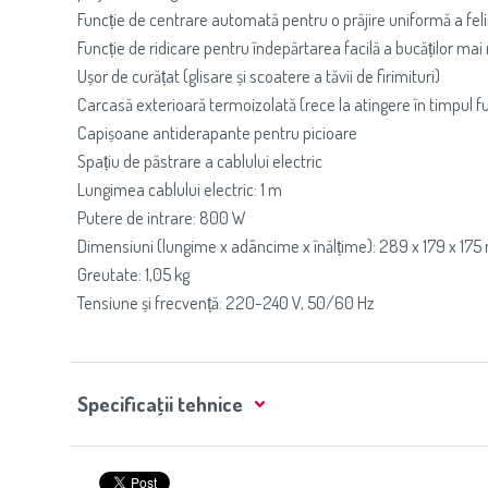
Funcție de centrare automată pentru o prăjire uniformă a feliil
Funcție de ridicare pentru îndepărtarea facilă a bucăților mai
Ușor de curățat (glisare și scoatere a tăvii de firimituri)
Carcasă exterioară termoizolată (rece la atingere în timpul fu
Capișoane antiderapante pentru picioare
Spațiu de păstrare a cablului electric
Lungimea cablului electric: 1 m
Putere de intrare: 800 W
Dimensiuni (lungime x adâncime x înălțime): 289 x 179 x 17
Greutate: 1,05 kg
Tensiune și frecvență: 220-240 V, 50/60 Hz
Specificaţii tehnice