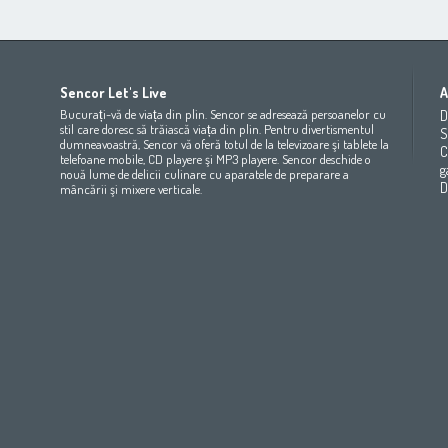
Africa
Asia
Europe
Sencor Let's Live
A
(عربي
(مصر
Bahrain
(عربي)
Беларусь
(ру́сский яз
Bucurați-vă de viața din plin. Sencor se adresează persoanelor cu
D
All countries
(English)
India
(English)
България
(български 
stil care doresc să trăiască viața din plin. Pentru divertismentul
S
dumneavoastră, Sencor vă oferă totul de la televizoare şi tablete la
All countries
(عربي)
Jordan
(عربي)
Česká republika
(čeština)
C
telefoane mobile, CD playere şi MP3 playere. Sencor deschide o
Maroc
(français)
Pakistan
(English)
Deutschland
(Deutsch)
g
nouă lume de delicii culinare cu aparatele de preparare a
Qatar
(عربي)
Eesti
(eesti keel)
D
mâncării şi mixere verticale.
All countries
(english)
Ελλάδα
(ελληνική)
All countries
Eي)
España
(español)
France
(français)
Hrvatska
(hrvatski)
Italia
(italiano)
Latvija
(latviešu valoda)
Magyarország
(magyar)
Polska
(polski)
România
(româna)
Росси́я
(ру́сский язы́к
Srbija
(srpski jezik)
Slovensko
(slovenčina)
Slovenija
(Slovenščina)