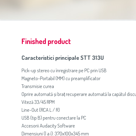
Slovenija
(Slovenščina)
Prăj
Switzerland
(Deutsch)
United Kingdom
(English)
Other Countries
(English)
Finished product
Caracteristici principale STT 313U
Pick-up stereo cu înregistrare pe PC prin USB
Magneto-Portabil (MM) cu preamplificator
Transmisie curea
Oprire automată și braț recuperare automată la capătul discu
Viteză 33/45 RPM
Line-Out (RCA L / R)
USB (tip B) pentru conectare la PC
Accesorii Audacity Software
Dimensiuni (l a î): 370x100x345 mm