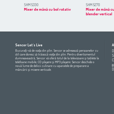
SHM 5330
SHM 5270
Mixer de mână cu bol rotativ
Mixer de mână cu
blender vertical
Africa
Asia
Europe
Sencor Let's Live
A
(عربي
(مصر
Bahrain
(عربي)
Беларусь
(ру́сский яз
Bucurați-vă de viața din plin. Sencor se adresează persoanelor cu
D
All countries
(English)
India
(English)
България
(български 
stil care doresc să trăiască viața din plin. Pentru divertismentul
S
dumneavoastră, Sencor vă oferă totul de la televizoare şi tablete la
All countries
(عربي)
Jordan
(عربي)
Česká republika
(čeština)
C
telefoane mobile, CD playere şi MP3 playere. Sencor deschide o
Maroc
(français)
Pakistan
(English)
Deutschland
(Deutsch)
g
nouă lume de delicii culinare cu aparatele de preparare a
Qatar
(عربي)
Eesti
(eesti keel)
D
mâncării şi mixere verticale.
All countries
(english)
Ελλάδα
(ελληνική)
All countries
Eي)
España
(español)
France
(français)
Hrvatska
(hrvatski)
Italia
(italiano)
Latvija
(latviešu valoda)
Magyarország
(magyar)
Polska
(polski)