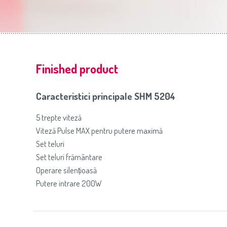
Slovenija
(Slovenščina)
Prăj
Switzerland
(Deutsch)
United Kingdom
(English)
Other Countries
(English)
Finished product
Caracteristici principale SHM 5204
5 trepte viteză
Viteză Pulse MAX pentru putere maximă
Set teluri
Set teluri frământare
Operare silențioasă
Putere intrare 200W