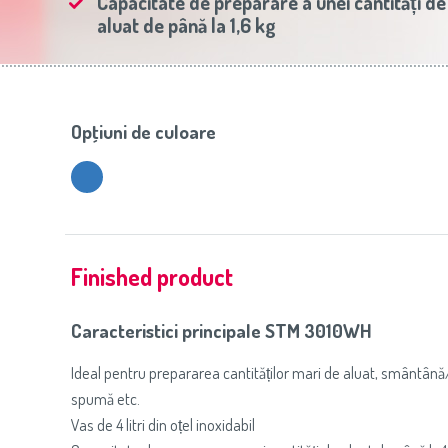
Capacitate de preparare a unei cantități de
Slovenija
(Slovenščina)
Prăj
aluat de până la 1,6 kg
Switzerland
(Deutsch)
United Kingdom
(English)
Other Countries
(English)
Opţiuni de culoare
Finished product
Caracteristici principale STM 3010WH
Ideal pentru prepararea cantităților mari de aluat, smântână/f
spumă etc.
Vas de 4 litri din oțel inoxidabil