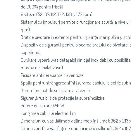
de 200% pentru frișcă)
6 viteze (52, 87, 112, 122, 136 și 172 rpm)
Sistemul cu impulsuri permite o funcționare scurtă la nivelu
rpm).
Braț de pivotare în exterior pentru ușurința manipulării și sch
Dispozitiv de siguranță pentru blocarea brațului de pivotare la
superioară
Curățare ușoară (vas detașabil din oțel inoxidabil cu posibilita
mașina de spălat vase)
Picioare antiderapante cu ventuze
Spațiu pentru strângerea și înfășurarea cablului electric sub 
Buton iluminat de selectare a vitezelor
Siguranță fuzibilă de protecție la supraîncălzire
Putere de intrare 450 W
Lungimea cablului electric: 1 m
Dimensiuni cu vas (lățime x adâncime x înălțime): 362 x 21
Dimensiuni fără vas (lățime x adâncime x înălțime): 362 x 1