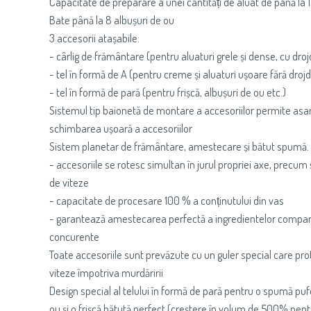
Capacitate de preparare a unei cantități de aluat de până la 1
Bate până la 8 albușuri de ou
3 accesorii atașabile:
- cârlig de frământare (pentru aluaturi grele și dense, cu droj
- tel în formă de A (pentru creme și aluaturi ușoare fără drojd
- tel în formă de pară (pentru frișcă, albușuri de ou etc.)
Sistemul tip baionetă de montare a accesoriilor permite asa
schimbarea ușoară a accesoriilor
Sistem planetar de frământare, amestecare și bătut spumă.
- accesoriile se rotesc simultan în jurul propriei axe, precum și
de viteze
- capacitate de procesare 100 % a conținutului din vas
- garantează amestecarea perfectă a ingredientelor compar
concurente
Toate accesoriile sunt prevăzute cu un guler special care pro
viteze împotriva murdăririi
Design special al telului în formă de pară pentru o spumă puf
ou și o frișcă bătută perfect (creștere în volum de 500% pentr