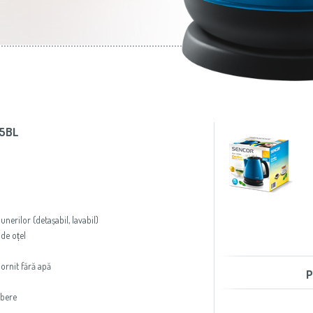
aer condiţionat
Slovenija
(Slovenščina)
Prăjitoare de pâine
Switzerland
(Deutsch)
United Kingdom
(English)
Other Countries
(English)
55BL
nerilor (detașabil, lavabil)
 de oțel
pornit fără apă
P
rbere