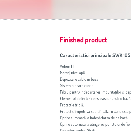
Finished product
Caracteristici principale SWK 10
Volum 1 l
Marcaj nivel apă
Depozitare cablu în bază
Sistem blocare capac
Filtru pentru îndepărtarea impurităților și depu
Elementul de încălzire este ascuns sub o bază
Protecție triplă:
Protecție împotriva supraîncălzirii când este 
Oprire automată la îndepărtarea de pe bază
Oprire automată la atingerea punctului de fie
Conector central 360⁰