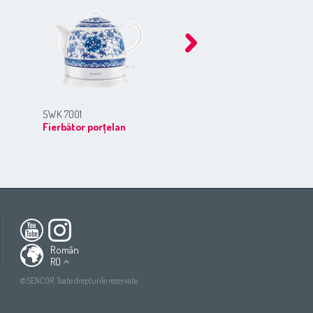
SWK 7001
SWK 1501GR
Fierbător porțelan
Fierbător
ca
South America
All countries
(English)
All countries
(Deutsch)
Român
RO
All countries
(español)
ish)
All countries
(ру́сский язы́к)
©SENCOR. Toate drepturile rezervate.
tsch)
All countries
(عربي)
añol)