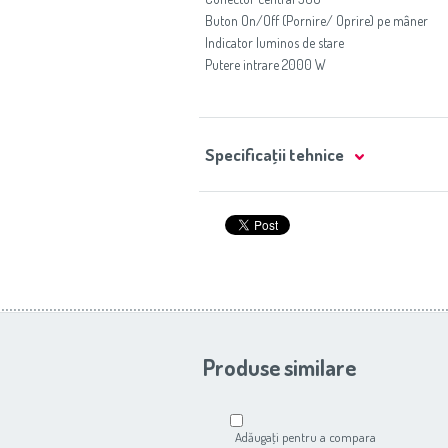
Buton On/Off (Pornire/ Oprire) pe mâner
Indicator luminos de stare
Putere intrare 2000 W
Specificaţii tehnice
Produse similare
Adăugaţi pentru a compara