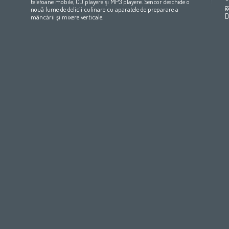
telefoane mobile, CD playere şi MP3 playere. Sencor deschide o
Maroc
(français)
Pakistan
(English)
Deutschland
(Deutsch)
g
nouă lume de delicii culinare cu aparatele de preparare a
Qatar
(عربي)
Eesti
(eesti keel)
D
mâncării şi mixere verticale.
All countries
(english)
Ελλάδα
(ελληνική)
All countries
Eي)
España
(español)
France
(français)
Hrvatska
(hrvatski)
Italia
(italiano)
Latvija
(latviešu valoda)
Magyarország
(magyar)
Polska
(polski)
România
(româna)
Росси́я
(ру́сский язы́к
Srbija
(srpski jezik)
Slovensko
(slovenčina)
Slovenija
(Slovenščina)
Suomi
(suomen kieli)
Switzerland
(Deutsch)
United Kingdom
(English)
Other Countries
(English)