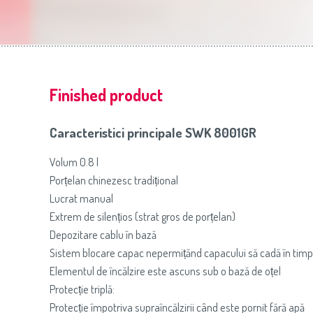
Slovenija
(Slovenščina)
Prăj
Switzerland
(Deutsch)
United Kingdom
(English)
Other Countries
(English)
Finished product
Caracteristici principale SWK 8001GR
Volum 0.8 l
Porțelan chinezesc tradițional
Lucrat manual
Extrem de silențios (strat gros de porțelan)
Depozitare cablu în bază
Sistem blocare capac nepermițănd capacului să cadă în timp 
Elementul de încălzire este ascuns sub o bază de oțel
Protecție triplă:
Protecție împotriva supraîncălzirii când este pornit fără apă