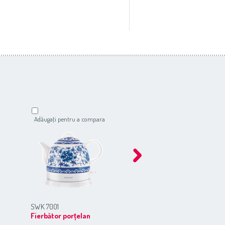
Adăugaţi pentru a compara
Adăugaţi pentru a compar
SWK 7001
SWK 1501GR
Fierbător porțelan
Fierbător