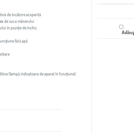
tină de încălzire acoperită
ea de sus a mânerului
ui în poziție de închis
Adăug
funcțiune fără apă
ierbere
uditive (lampă indicatoare de aparat în funcțiune)