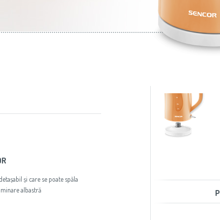
aer condiţionat
Slovenija
(Slovenščina)
Prăjitoare de pâine
Switzerland
(Deutsch)
United Kingdom
(English)
Other Countries
(English)
OR
detașabil și care se poate spăla
uminare albastră
P