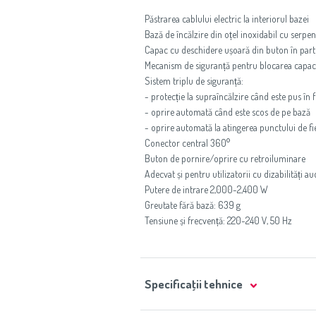
Păstrarea cablului electric la interiorul bazei
Bază de încălzire din oțel inoxidabil cu serpen
Capac cu deschidere ușoară din buton în part
Mecanism de siguranță pentru blocarea capacul
Sistem triplu de siguranță:
- protecție la supraîncălzire când este pus în 
- oprire automată când este scos de pe bază
- oprire automată la atingerea punctului de f
Conector central 360°
Buton de pornire/oprire cu retroiluminare
Adecvat și pentru utilizatorii cu dizabilități a
Putere de intrare 2,000-2,400 W
Greutate fără bază: 639 g
Tensiune și frecvență: 220-240 V, 50 Hz
Specificaţii tehnice