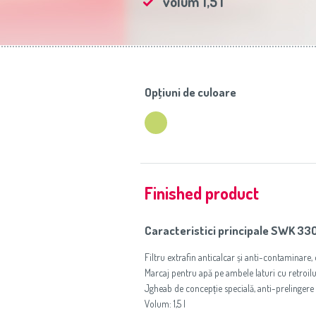
volum 1,5 l
Opţiuni de culoare
Finished product
Caracteristici principale SWK 33
Filtru extrafin anticalcar și anti-contaminare, 
Marcaj pentru apă pe ambele laturi cu retroil
Jgheab de concepție specială, anti-prelingere
Volum: 1,5 l