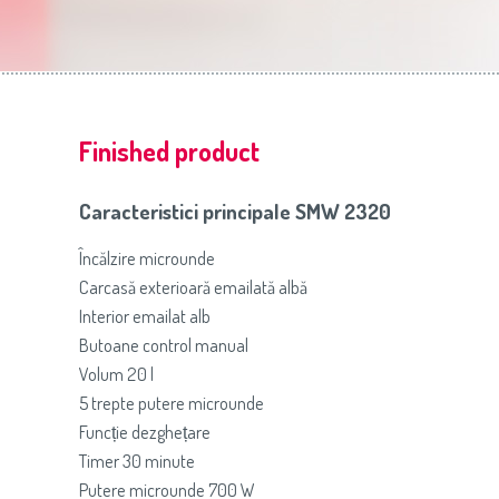
Slovenija
(Slovenščina)
Prăj
Switzerland
(Deutsch)
United Kingdom
(English)
Other Countries
(English)
Finished product
Caracteristici principale SMW 2320
Încălzire microunde
Carcasă exterioară emailată albă
Interior emailat alb
Butoane control manual
Volum 20 l
5 trepte putere microunde
Funcție dezghețare
Timer 30 minute
Putere microunde 700 W