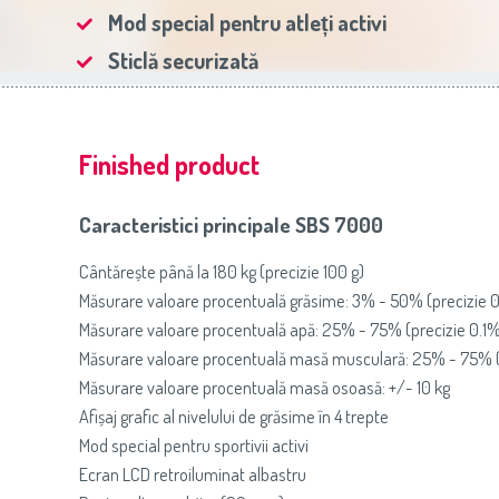
Slovenija
(Slovenščina)
Prăj
Mod special pentru atleți activi
Switzerland
(Deutsch)
United Kingdom
(English)
Sticlă securizată
Other Countries
(English)
Finished product
Caracteristici principale SBS 7000
Cântărește până la 180 kg (precizie 100 g)
Măsurare valoare procentuală grăsime: 3% - 50% (precizie 0
Măsurare valoare procentuală apă: 25% - 75% (precizie 0.1
Măsurare valoare procentuală masă musculară: 25% - 75% (
Măsurare valoare procentuală masă osoasă: +/- 10 kg
Afișaj grafic al nivelului de grăsime în 4 trepte
Mod special pentru sportivii activi
Ecran LCD retroiluminat albastru