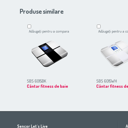
Produse similare
Adăugaţi pentru a compara
Adăugaţi pentru a 
SBS 6015BK
SBS 6015WH
Cântar fitness de baie
Cântar fitness d
Africa
Asia
Europe
Sencor Let's Live
A