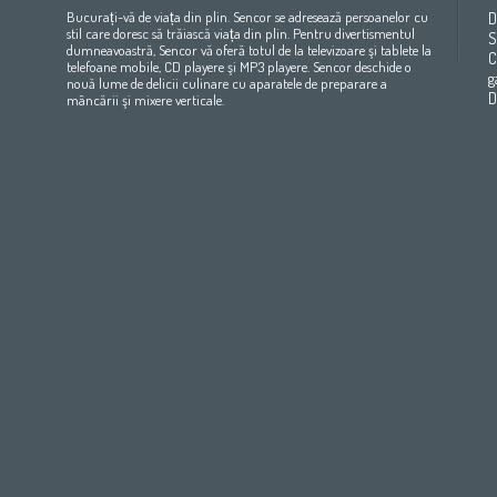
(عربي
(مصر
Bahrain
(عربي)
Беларусь
(ру́сский яз
Bucurați-vă de viața din plin. Sencor se adresează persoanelor cu
D
All countries
(English)
India
(English)
България
(български 
stil care doresc să trăiască viața din plin. Pentru divertismentul
S
dumneavoastră, Sencor vă oferă totul de la televizoare şi tablete la
All countries
(عربي)
Jordan
(عربي)
Česká republika
(čeština)
C
telefoane mobile, CD playere şi MP3 playere. Sencor deschide o
Maroc
(français)
Pakistan
(English)
Deutschland
(Deutsch)
g
nouă lume de delicii culinare cu aparatele de preparare a
Qatar
(عربي)
Eesti
(eesti keel)
D
mâncării şi mixere verticale.
All countries
(english)
Ελλάδα
(ελληνική)
All countries
Eي)
España
(español)
France
(français)
Hrvatska
(hrvatski)
Italia
(italiano)
Latvija
(latviešu valoda)
Magyarország
(magyar)
Polska
(polski)
România
(româna)
Росси́я
(ру́сский язы́к
Srbija
(srpski jezik)
Slovensko
(slovenčina)
Slovenija
(Slovenščina)
Suomi
(suomen kieli)
Switzerland
(Deutsch)
United Kingdom
(English)
Other Countries
(English)