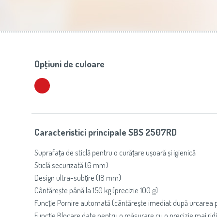
Slovenija
(Slovenščina)
Prăj
Switzerland
(Deutsch)
United Kingdom
(English)
Other Countries
(English)
Opţiuni de culoare
Caracteristici principale SBS 2507RD
Suprafața de sticlă pentru o curățare ușoară și igienică
Sticlă securizată (6 mm)
Design ultra-subțire (18 mm)
Cântărește până la 150 kg (precizie 100 g)
Funcție Pornire automată (cântărește imediat după urcarea 
Funcție Blocare date pentru o măsurare cu o precizie mai rid