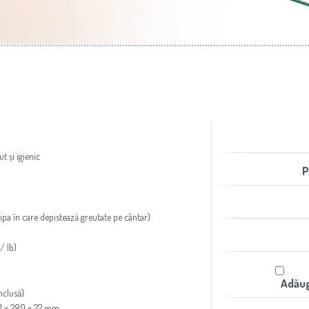
aer condiţionat
Slovenija
(Slovenščina)
Prăjitoare de pâine
Switzerland
(Deutsch)
United Kingdom
(English)
Other Countries
(English)
t și igienic
P
ipa în care depistează greutate pe cântar)
/ lb)
Adăug
nclusă)
91 x 280 x 22 mm