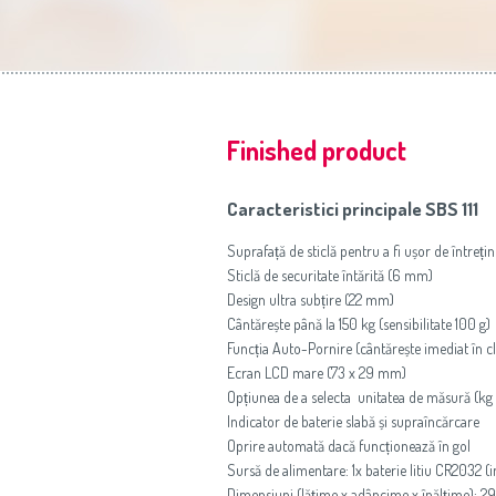
Finished product
Caracteristici principale SBS 111
Suprafață de sticlă pentru a fi ușor de întreținu
Sticlă de securitate întărită (6 mm)
Design ultra subțire (22 mm)
Cântărește până la 150 kg (sensibilitate 100 g)
Funcția Auto-Pornire (cântărește imediat în cl
Ecran LCD mare (73 x 29 mm)
Opțiunea de a selecta unitatea de măsură (kg 
Indicator de baterie slabă și supraîncărcare
Oprire automată dacă funcționează în gol
Sursă de alimentare: 1x baterie litiu CR2032 (i
Dimensiuni (lățime x adâncime x înălțime): 2