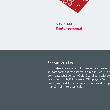
SBS 2507RD
Cântar personal
Africa
Asia
Sencor Let's Live
(عربي
(مصر
Bahrain
(عربي)
Bucurați-vă de viața din plin. Sencor se adresează
All countries
(English)
India
(English)
stil care doresc să trăiască viața din plin. Pentru d
dumneavoastră, Sencor vă oferă totul de la televizoa
All countries
(عربي)
Jordan
(عربي)
telefoane mobile, CD playere şi MP3 playere. Senco
Maroc
(français)
Pakistan
(English)
nouă lume de delicii culinare cu aparatele de prep
Qatar
(عربي)
mâncării şi mixere verticale.
All countries
(english)
All countries
Eي)