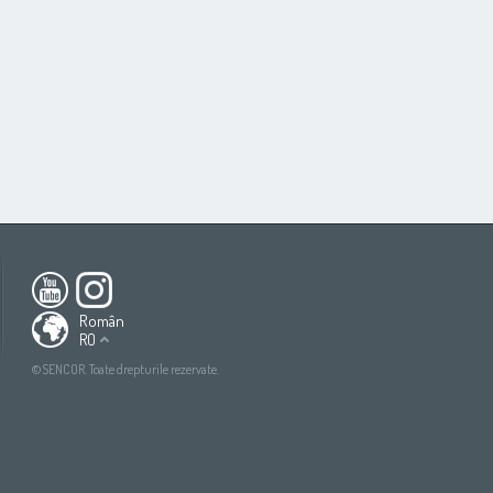
ca
South America
All countries
(English)
All countries
(Deutsch)
Român
RO
All countries
(español)
ish)
All countries
(ру́сский язы́к)
©SENCOR. Toate drepturile rezervate.
tsch)
All countries
(عربي)
añol)
сский язы́к)
(عربي)