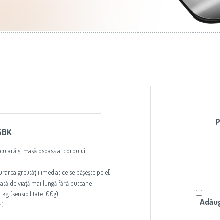
aer condiţionat
Slovenija
(Slovenščina)
Prăjitoare de pâine
Switzerland
(Deutsch)
United Kingdom
(English)
Other Countries
(English)
P
15BK
ulară și masă osoasă al corpului
area greutății imediat ce se pășește pe el)
rată de viață mai lungă fără butoane
 kg (sensibilitate 100g)
Adăug
m)