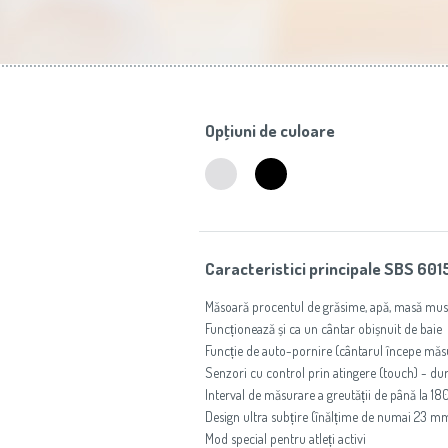
Opţiuni de culoare
Caracteristici principale SBS 60
Măsoară procentul de grăsime, apă, masă musc
Funcționează și ca un cântar obișnuit de baie
Funcție de auto-pornire (cântarul începe măsur
Senzori cu control prin atingere (touch) - du
Interval de măsurare a greutății de până la 180
Design ultra subțire (înălțime de numai 23 m
Mod special pentru atleți activi