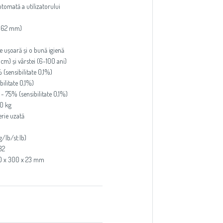
utomată a utilizatorului
x 62 mm)
e ușoară și o bună igienă
cm) și vârstei (6-100 ani)
(sensibilitate 0,1%)
ilitate 0,1%)
- 75% (sensibilitate 0,1%)
10 kg
erie uzată
g/lb/st:lb)
032
310 x 300 x 23 mm