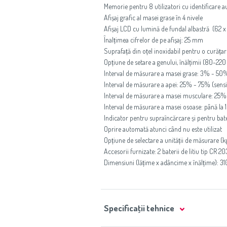
Memorie pentru 8 utilizatori cu identificare a
Afișaj grafic al masei grase în 4 nivele
Afișaj LCD cu lumină de fundal albastră (62 
Înalțimea cifrelor de pe afișaj: 25 mm
Suprafață din oțel inoxidabil pentru o curățar
Opțiune de setare a genului, înălțimii (80-220 
Interval de măsurare a masei grase: 3% - 50% 
Interval de măsurare a apei: 25% - 75% (sensib
Interval de măsurare a masei musculare: 25% 
Interval de măsurare a masei osoase: până la 
Indicator pentru supraîncărcare și pentru bat
Oprire automată atunci când nu este utilizat
Opțiune de selectare a unității de măsurare (k
Accesorii furnizate: 2 baterii de litiu tip CR 2
Dimensiuni (lățime x adâncime x înălțime): 
Specificaţii tehnice