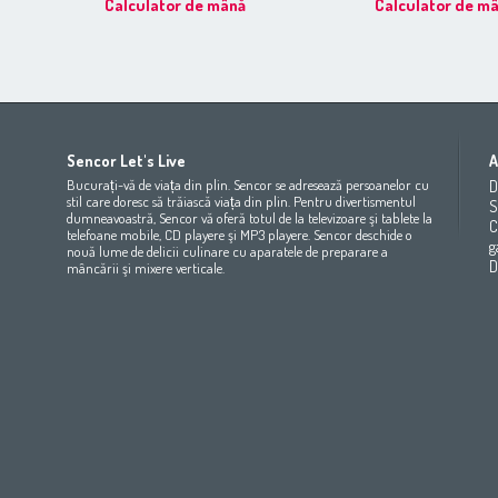
Calculator de mână
Calculator de m
Africa
Asia
Europe
Sencor Let's Live
A
(عربي
(مصر
Bahrain
(عربي)
Беларусь
(ру́сский яз
Bucurați-vă de viața din plin. Sencor se adresează persoanelor cu
D
All countries
(English)
India
(English)
България
(български 
stil care doresc să trăiască viața din plin. Pentru divertismentul
S
dumneavoastră, Sencor vă oferă totul de la televizoare şi tablete la
All countries
(عربي)
Jordan
(عربي)
Česká republika
(čeština)
C
telefoane mobile, CD playere şi MP3 playere. Sencor deschide o
Maroc
(français)
Pakistan
(English)
Deutschland
(Deutsch)
g
nouă lume de delicii culinare cu aparatele de preparare a
Qatar
(عربي)
Eesti
(eesti keel)
D
mâncării şi mixere verticale.
All countries
(english)
Ελλάδα
(ελληνική)
All countries
Eي)
España
(español)
France
(français)
Hrvatska
(hrvatski)
Italia
(italiano)
Latvija
(latviešu valoda)
Magyarország
(magyar)
Polska
(polski)
România
(româna)
Росси́я
(ру́сский язы́к