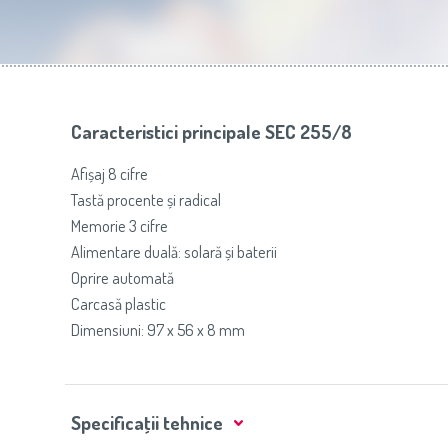
Slovenija
(Slovenščina)
Prăj
Switzerland
(Deutsch)
United Kingdom
(English)
Other Countries
(English)
Caracteristici principale SEC 255/8
Afișaj 8 cifre
Tastă procente și radical
Memorie 3 cifre
Alimentare duală: solară și baterii
Oprire automată
Carcasă plastic
Dimensiuni: 97 x 56 x 8 mm
Specificaţii tehnice