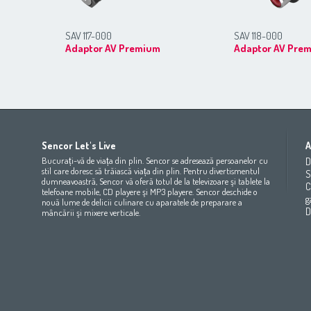
SAV 117-000
SAV 118-000
Adaptor AV Premium
Adaptor AV Pre
Africa
Asia
Europe
Sencor Let's Live
A
(عربي
(مصر
Bahrain
(عربي)
Беларусь
(ру́сский яз
Bucurați-vă de viața din plin. Sencor se adresează persoanelor cu
D
All countries
(English)
India
(English)
България
(български 
stil care doresc să trăiască viața din plin. Pentru divertismentul
S
dumneavoastră, Sencor vă oferă totul de la televizoare şi tablete la
All countries
(عربي)
Jordan
(عربي)
Česká republika
(čeština)
C
telefoane mobile, CD playere şi MP3 playere. Sencor deschide o
Maroc
(français)
Pakistan
(English)
Deutschland
(Deutsch)
g
nouă lume de delicii culinare cu aparatele de preparare a
Qatar
(عربي)
Eesti
(eesti keel)
D
mâncării şi mixere verticale.
All countries
(english)
Ελλάδα
(ελληνική)
All countries
Eي)
España
(español)
France
(français)
Hrvatska
(hrvatski)
Italia
(italiano)
Latvija
(latviešu valoda)
Magyarország
(magyar)