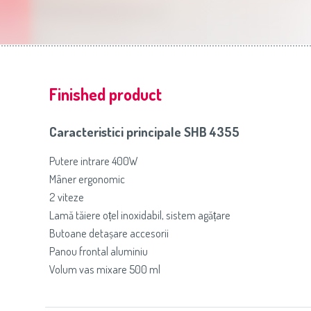
Slovenija
(Slovenščina)
Prăj
Switzerland
(Deutsch)
United Kingdom
(English)
Other Countries
(English)
Finished product
Caracteristici principale SHB 4355
Putere intrare 400W
Mâner ergonomic
2 viteze
Lamă tăiere oțel inoxidabil, sistem agățare
Butoane detașare accesorii
Panou frontal aluminiu
Volum vas mixare 500 ml