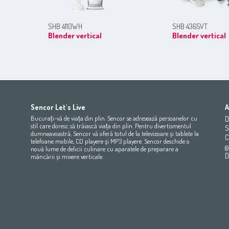
SHB 4110WH
SHB 4365VT
Blender vertical
Blender vertical
Africa
Asia
Europe
Sencor Let's Live
A
(عربي
(مصر
Bahrain
(عربي)
Беларусь
(ру́сский яз
Bucurați-vă de viața din plin. Sencor se adresează persoanelor cu
D
All countries
(English)
India
(English)
България
(български 
stil care doresc să trăiască viața din plin. Pentru divertismentul
S
dumneavoastră, Sencor vă oferă totul de la televizoare şi tablete la
All countries
(عربي)
Jordan
(عربي)
Česká republika
(čeština)
C
telefoane mobile, CD playere şi MP3 playere. Sencor deschide o
Maroc
(français)
Pakistan
(English)
Deutschland
(Deutsch)
g
nouă lume de delicii culinare cu aparatele de preparare a
Qatar
(عربي)
Eesti
(eesti keel)
D
mâncării şi mixere verticale.
All countries
(english)
Ελλάδα
(ελληνική)
All countries
Eي)
España
(español)
France
(français)
Hrvatska
(hrvatski)
Italia
(italiano)
Latvija
(latviešu valoda)
Magyarország
(magyar)