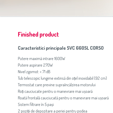
Slovenija
(Slovenščina)
Prăj
Switzerland
(Deutsch)
United Kingdom
(English)
Other Countries
(English)
Finished product
Caracteristici principale SVC 660SL CORSO
Putere maximă intrare 1600W
Putere aspirare 270W
Nivel zgomot: < 71 dB
Tub telescopic lungime extinsă din oțel inoxidabil (92 cm)
Termostat care previne supraîncălzirea motorului
Roți cauciucate pentru o manevrare mai ușoară
Roată frontală cauciucată pentru o manevrare mai ușoară
Sistem filtrare în 5 pași
2 poziții de depozitare a periei pentru podea