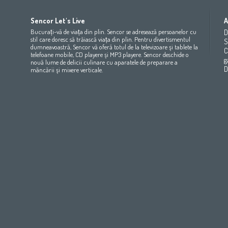
Africa
Asia
Europe
Sencor Let's Live
A
(عربي
(مصر
Bahrain
(عربي)
Беларусь
(ру́сский яз
Bucurați-vă de viața din plin. Sencor se adresează persoanelor cu
D
All countries
(English)
India
(English)
България
(български 
stil care doresc să trăiască viața din plin. Pentru divertismentul
S
dumneavoastră, Sencor vă oferă totul de la televizoare şi tablete la
All countries
(عربي)
Jordan
(عربي)
Česká republika
(čeština)
C
telefoane mobile, CD playere şi MP3 playere. Sencor deschide o
Maroc
(français)
Pakistan
(English)
Deutschland
(Deutsch)
g
nouă lume de delicii culinare cu aparatele de preparare a
Qatar
(عربي)
Eesti
(eesti keel)
D
mâncării şi mixere verticale.
All countries
(english)
Ελλάδα
(ελληνική)
All countries
Eي)
España
(español)
France
(français)
Hrvatska
(hrvatski)
Italia
(italiano)
Latvija
(latviešu valoda)
Magyarország
(magyar)
Polska
(polski)
România
(româna)
Росси́я
(ру́сский язы́к
Srbija
(srpski jezik)
Slovensko
(slovenčina)
Slovenija
(Slovenščina)
Suomi
(suomen kieli)
Switzerland
(Deutsch)