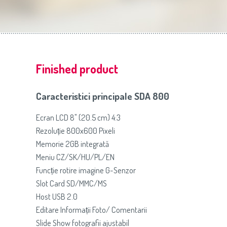
Slovenija
(Slovenščina)
Prăj
Switzerland
(Deutsch)
United Kingdom
(English)
Other Countries
(English)
Finished product
Caracteristici principale SDA 800
Ecran LCD 8" (20.5 cm) 4:3
Rezoluție 800x600 Pixeli
Memorie 2GB integrată
Meniu CZ/SK/HU/PL/EN
Funcție rotire imagine G-Senzor
Slot Card SD/MMC/MS
Host USB 2.0
Editare Informații Foto/ Comentarii
Slide Show fotografii ajustabil