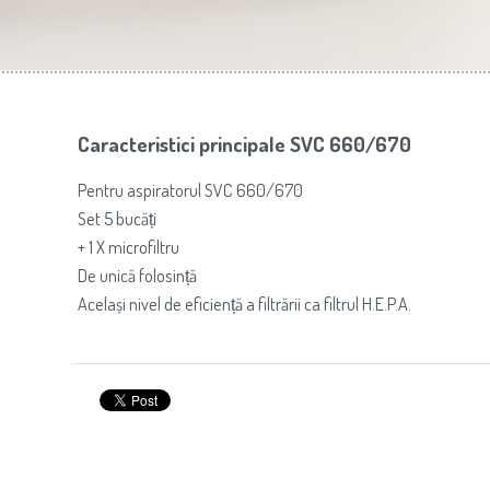
Slovenija
(Slovenščina)
Prăj
Switzerland
(Deutsch)
United Kingdom
(English)
Other Countries
(English)
Caracteristici principale SVC 660/670
Pentru aspiratorul SVC 660/670
Set 5 bucăți
+ 1 X microfiltru
De unică folosință
Același nivel de eficiență a filtrării ca filtrul H.E.P.A.