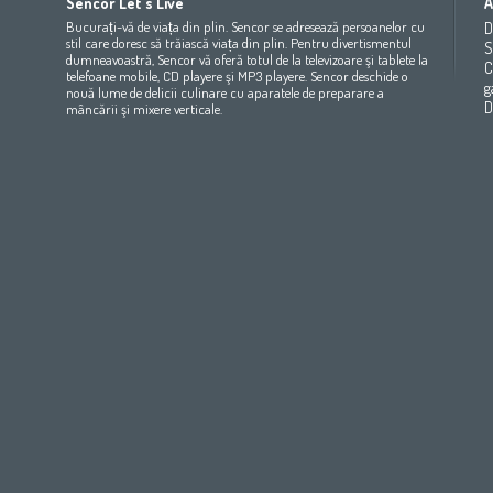
Sencor Let's Live
A
(عربي
(مصر
Bahrain
(عربي)
Беларусь
(ру́сский яз
Bucurați-vă de viața din plin. Sencor se adresează persoanelor cu
D
All countries
(English)
India
(English)
България
(български 
stil care doresc să trăiască viața din plin. Pentru divertismentul
S
dumneavoastră, Sencor vă oferă totul de la televizoare şi tablete la
All countries
(عربي)
Jordan
(عربي)
Česká republika
(čeština)
C
telefoane mobile, CD playere şi MP3 playere. Sencor deschide o
Maroc
(français)
Pakistan
(English)
Deutschland
(Deutsch)
g
nouă lume de delicii culinare cu aparatele de preparare a
Qatar
(عربي)
Eesti
(eesti keel)
D
mâncării şi mixere verticale.
All countries
(english)
Ελλάδα
(ελληνική)
All countries
Eي)
España
(español)
France
(français)
Hrvatska
(hrvatski)
Italia
(italiano)
Latvija
(latviešu valoda)
Magyarország
(magyar)
Polska
(polski)
România
(româna)
Росси́я
(ру́сский язы́к
Srbija
(srpski jezik)
Slovensko
(slovenčina)
Slovenija
(Slovenščina)
Suomi
(suomen kieli)
Switzerland
(Deutsch)
United Kingdom
(English)
Other Countries
(English)